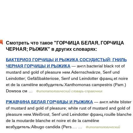
Смотреть что такое "ГОРЧИЦА БЕЛАЯ, ГОРЧИЦА
ЧЕРНАЯ; РЫЖИК" в других словарях:
БАКТЕРИОЗ ГОРЧИЦЫ И РЫЖИКА СОСУДИСТЫЙ; ГНИЛЬ
ЧЕРНАЯ ГОРЧИЦЫ И РЫЖИКА
— англ.bacterial black rot of
mustard and gold of pleasure нем.Adernschwärze, Senf und
Leindotter; Gefäßbakteriose, Senf und Leindotter франц.et noire
et de la caméline возбудитель:Xanthomonas campestris (Pam.)
Dowsoa см …
Фитопатологический словарь-справочник
РЖАВЧИНА БЕЛАЯ ГОРЧИЦЫ И РЫЖИКА
— англ.white blister
of mustard and gold of pleasure; white rust of mustard and gold of
pleasure нем.Weißrost, Senf und Leindotter франц.rouille blanche
de la moutarde blanche et noire et de la caméline
возбудитель:Albugo candida (Pers.… …
Фитопатологический