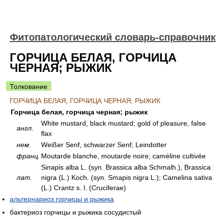
Фитопатологический словарь-справочник
ГОРЧИЦА БЕЛАЯ, ГОРЧИЦА
ЧЕРНАЯ; РЫЖИК
Толкование
ГОРЧИЦА БЕЛАЯ, ГОРЧИЦА ЧЕРНАЯ; РЫЖИК
Горчица белая, горчица черная; рыжик
White mustard, black mustard; gold of pleasure, false
англ.
flax
нем.
Weißer Senf, schwarzer Senf; Leindotter
франц.
Moutarde blanche, moutarde noire; caméline cultivée
Sinapis alba L. (syn. Brassica alba Schmalh.), Brassica
лат.
nigra (L.) Koch. (syn. Smapis nigra L.); Camelina sativa
(L.) Crantz s. l. (Cruciferae)
альтернариоз горчицы и рыжика
бактериоз горчицы и рыжика сосудистый