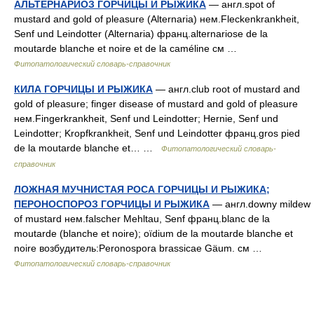
АЛЬТЕРНАРИОЗ ГОРЧИЦЫ И РЫЖИКА
— англ.spot of
mustard and gold of pleasure (Alternaria) нем.Fleckenkrankheit,
Senf und Leindotter (Alternaria) франц.alternariose de la
moutarde blanche et noire et de la caméline см …
Фитопатологический словарь-справочник
КИЛА ГОРЧИЦЫ И РЫЖИКА
— англ.club root of mustard and
gold of pleasure; finger disease of mustard and gold of pleasure
нем.Fingerkrankheit, Senf und Leindotter; Hernie, Senf und
Leindotter; Kropfkrankheit, Senf und Leindotter франц.gros pied
de la moutarde blanche et… …
Фитопатологический словарь-
справочник
ЛОЖНАЯ МУЧНИСТАЯ РОСА ГОРЧИЦЫ И РЫЖИКА;
ПЕРОНОСПОРОЗ ГОРЧИЦЫ И РЫЖИКА
— англ.downy mildew
of mustard нем.falscher Mehltau, Senf франц.blanc de la
moutarde (blanche et noire); oïdium de la moutarde blanche et
noire возбудитель:Peronospora brassicae Gäum. см …
Фитопатологический словарь-справочник