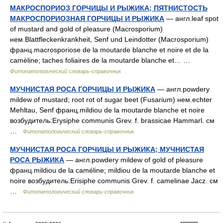
МАКРОСПОРИОЗ ГОРЧИЦЫ И РЫЖИКА; ПЯТНИСТОСТЬ
МАКРОСПОРИОЗНАЯ ГОРЧИЦЫ И РЫЖИКА
— англ.leaf spot
of mustard and gold of pleasure (Macrosporium)
нем.Blattfleckenkrankheit, Senf und Leindotter (Macrosporium)
франц.macrosporiose de la moutarde blanche et noire et de la
caméline; taches foliaires de la moutarde blanche et… …
Фитопатологический словарь-справочник
МУЧНИСТАЯ РОСА ГОРЧИЦЫ И РЫЖИКА
— англ.powdery
mildew of mustard; root rot of sugar beet (Fusarium) нем.echter
Mehltau, Senf франц.mildiou de la moutarde blanche et noire
возбудитель:Erysiphe communis Grev. f. brassicae Hammarl. см
…
Фитопатологический словарь-справочник
МУЧНИСТАЯ РОСА ГОРЧИЦЫ И РЫЖИКА; МУЧНИСТАЯ
РОСА РЫЖИКА
— англ.powdery mildew of gold of pleasure
франц.mildiou de la caméline; mildiou de la moutarde blanche et
noire возбудитель:Erisiphe communis Grev. f. camelinae Jacz. см
…
Фитопатологический словарь-справочник